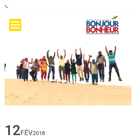
12
FÉV
2018