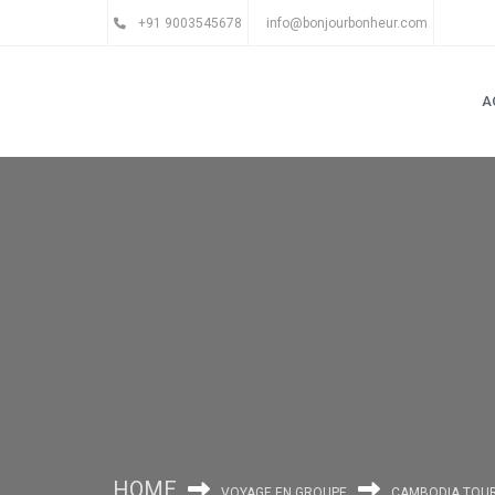
+91 9003545678
info@bonjourbonheur.com
A
HOME
VOYAGE EN GROUPE
CAMBODIA TOU