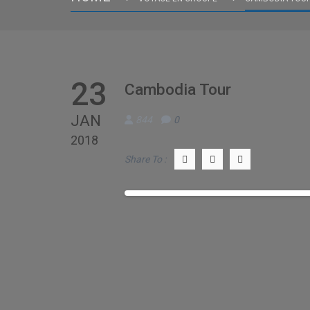
23
Cambodia Tour
JAN
844
0
2018
Share To :